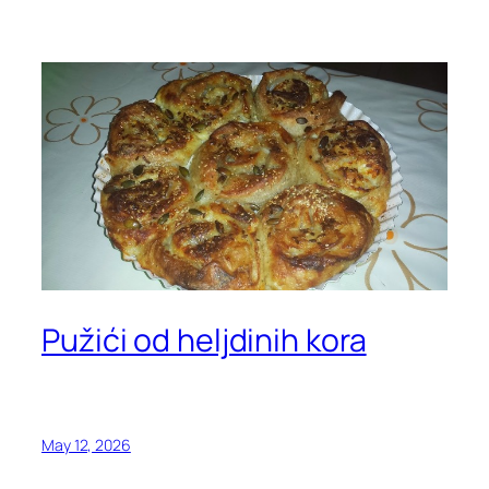
Pužići od heljdinih kora
May 12, 2026