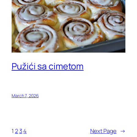
Pužići sa cimetom
March 7, 2026
1
2
3
4
Next Page
→