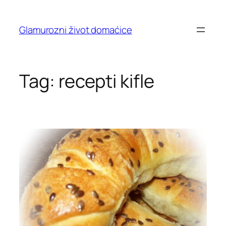
Skip
to
Glamurozni život domaćice
content
Tag:
recepti kifle