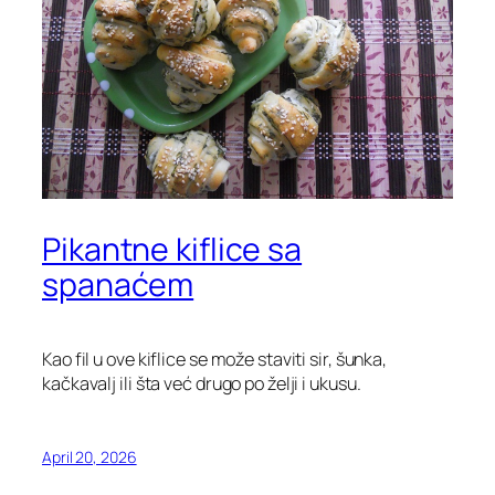
Pikantne kiflice sa
spanaćem
Kao fil u ove kiflice se može staviti sir, šunka,
kačkavalj ili šta već drugo po želji i ukusu.
April 20, 2026