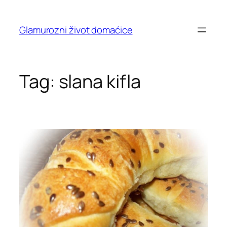
Skip
to
Glamurozni život domaćice
content
Tag:
slana kifla