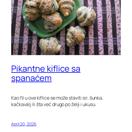
Pikantne kiflice sa
spanaćem
Kao fil u ove kiflice se može staviti sir, šunka,
kačkavalj ili šta već drugo po želji i ukusu.
April 20, 2026