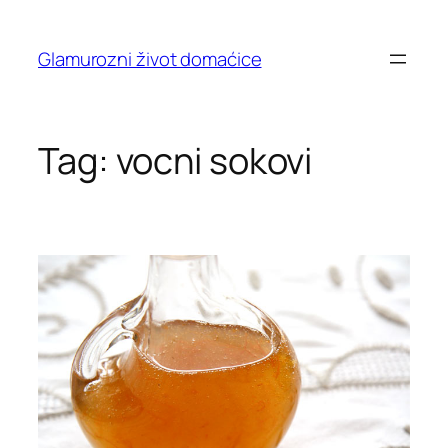
Skip
to
Glamurozni život domaćice
content
Tag:
vocni sokovi