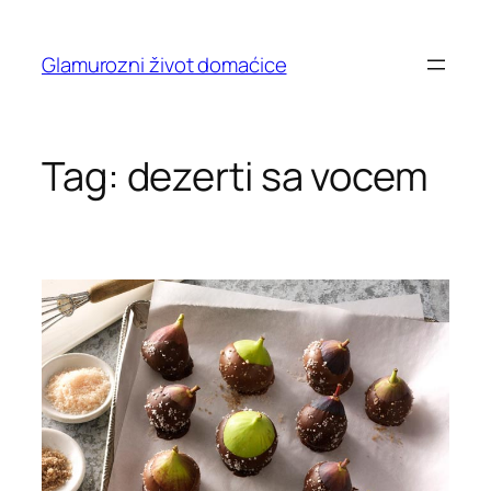
Skip
to
Glamurozni život domaćice
content
Tag:
dezerti sa vocem