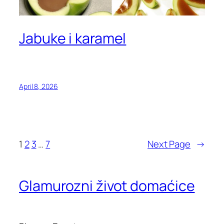
Jabuke i karamel
April 8, 2026
1
2
3
…
7
Next Page
→
Glamurozni život domaćice