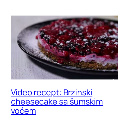
Video recept: Brzinski
cheesecake sa šumskim
voćem