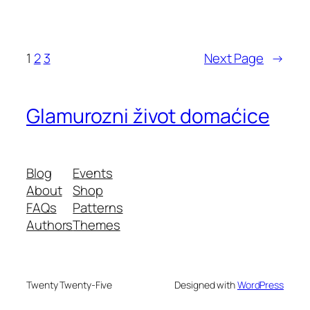
1
2
3
Next Page
→
Glamurozni život domaćice
Blog
Events
About
Shop
FAQs
Patterns
Authors
Themes
Twenty Twenty-Five
Designed with
WordPress