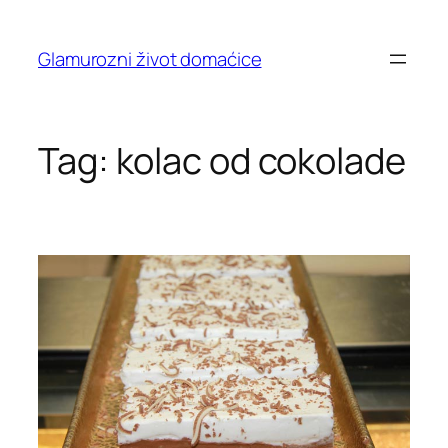
Skip
to
Glamurozni život domaćice
content
Tag:
kolac od cokolade