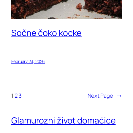
Sočne čoko kocke
February 23, 2026
1
2
3
Next Page
→
Glamurozni život domaćice