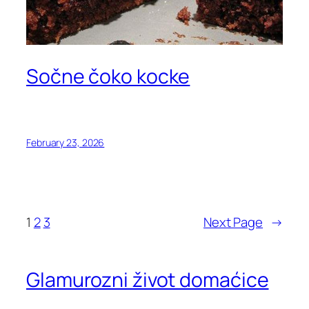
Sočne čoko kocke
February 23, 2026
1
2
3
Next Page
→
Glamurozni život domaćice