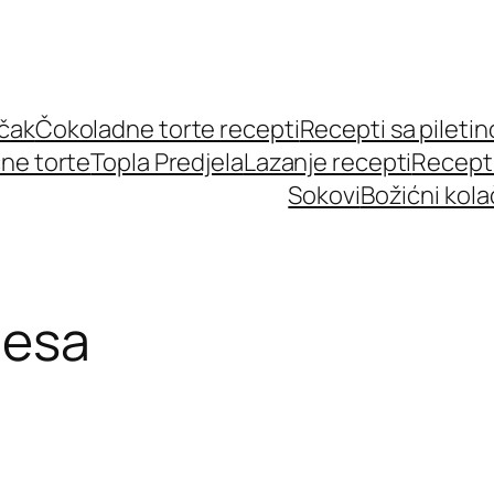
učak
Čokoladne torte recepti
Recepti sa pileti
ne torte
Topla Predjela
Lazanje recepti
Recept
Sokovi
Božićni kola
mesa