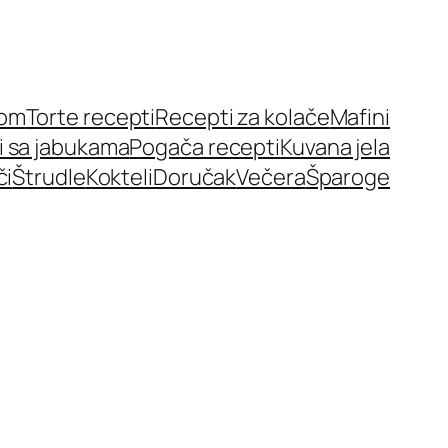
nom
Torte recepti
Recepti za kolače
Mafini
i sa jabukama
Pogača recepti
Kuvana jela
či
Štrudle
Kokteli
Doručak
Večera
Šparoge