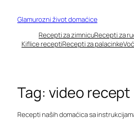
Skip
to
Glamurozni život domaćice
content
Recepti za zimnicu
Recepti za r
Kiflice recepti
Recepti za palacinke
Voć
Tag:
video recept
Recepti naših domaćica sa instrukcijam