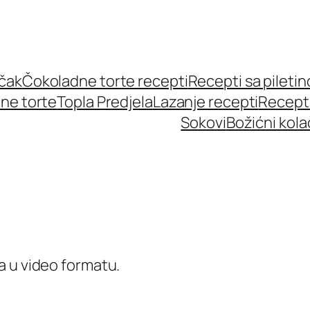
učak
Čokoladne torte recepti
Recepti sa pileti
ne torte
Topla Predjela
Lazanje recepti
Recept
Sokovi
Božićni kola
a u video formatu.