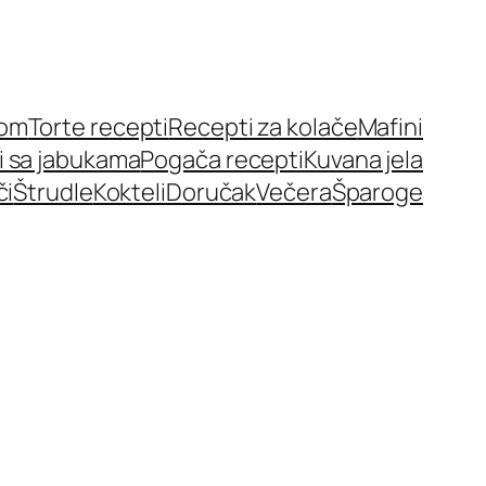
nom
Torte recepti
Recepti za kolače
Mafini
i sa jabukama
Pogača recepti
Kuvana jela
či
Štrudle
Kokteli
Doručak
Večera
Šparoge