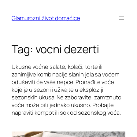
Skip
to
Glamurozni život domaćice
content
Tag:
vocni dezerti
Ukusne voćne salate, kolači, torte ili
zanimljive kombinacije slanih jela sa voćem
oduševiti će vaše nepce. Pronađite voće
koje je u sezoni i uživajte u eksploziji
sezonskih ukusa. Ne zaboravite, zamrznuto
voće može biti jednako ukusno. Probajte
napraviti kompot ili sok od sezonskog voća.