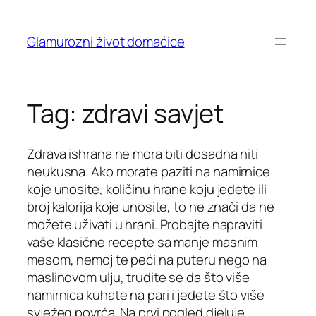
Skip
to
Glamurozni život domaćice
content
Tag:
zdravi savjet
Zdrava ishrana ne mora biti dosadna niti
neukusna. Ako morate paziti na namirnice
koje unosite, količinu hrane koju jedete ili
broj kalorija koje unosite, to ne znači da ne
možete uživati u hrani. Probajte napraviti
vaše klasične recepte sa manje masnim
mesom, nemoj te peći na puteru nego na
maslinovom ulju, trudite se da što više
namirnica kuhate na pari i jedete što više
svježeg povrća. Na prvi pogled djeluje