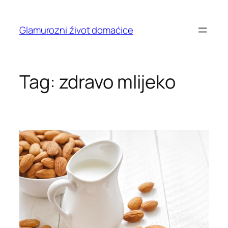
Skip
to
Glamurozni život domaćice
content
Tag:
zdravo mlijeko