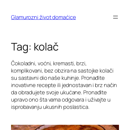
Skip
to
Glamurozni život domaćice
content
Tag:
kolač
Čokoladni, voćni, kremasti, brzi,
komplikovani, bez obzira na sastojke kolači
su sastavni dio naše kuhinje. Pronađite
inovativne recepte ili jednostavan i brz način
da obradujete svoje ukućane. Pronađite
upravo ono šta vama odgovara i uživajte u
isprobavanju ukusnih poslastica.