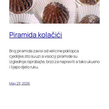
Piramida kolačići
Broj piramida zavisi od velicine poklopca
cjediljke,sto su uzi a visociji piramide su
izglednije.Isprobajte, brzo za napraviti a tako ukusno
i lijepo djelo ruku.
May 23, 2026