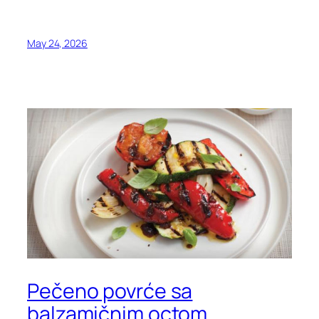
May 24, 2026
Pečeno povrće sa
balzamičnim octom