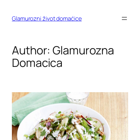
Skip
to
Glamurozni život domaćice
content
Author:
Glamurozna
Domacica