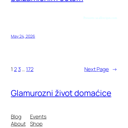
Preuzeto sa allrecipes.com
May 24, 2026
1
2
3
…
172
Next Page
→
Glamurozni život domaćice
Blog
Events
About
Shop