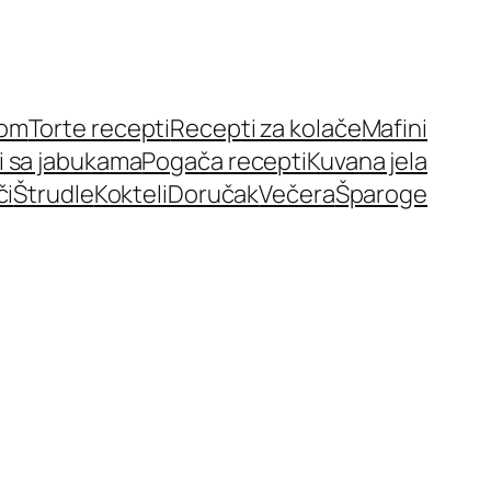
nom
Torte recepti
Recepti za kolače
Mafini
i sa jabukama
Pogača recepti
Kuvana jela
či
Štrudle
Kokteli
Doručak
Večera
Šparoge