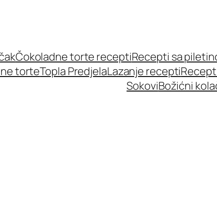
učak
Čokoladne torte recepti
Recepti sa pileti
ne torte
Topla Predjela
Lazanje recepti
Recept
Sokovi
Božićni kola