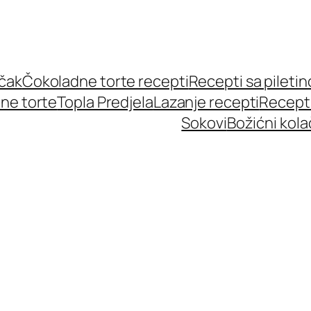
učak
Čokoladne torte recepti
Recepti sa pileti
ne torte
Topla Predjela
Lazanje recepti
Recept
Sokovi
Božićni kola