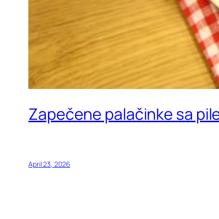
Zapečene palačinke sa pil
April 23, 2026