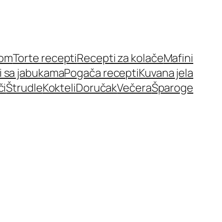
nom
Torte recepti
Recepti za kolače
Mafini
i sa jabukama
Pogača recepti
Kuvana jela
či
Štrudle
Kokteli
Doručak
Večera
Šparoge