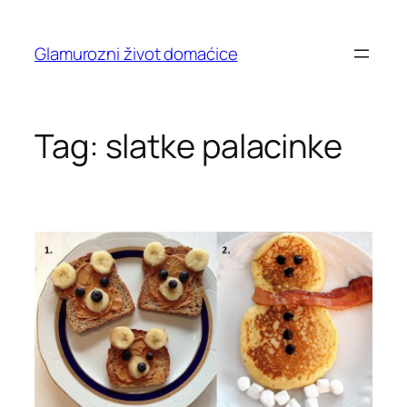
Skip
to
Glamurozni život domaćice
content
Tag:
slatke palacinke