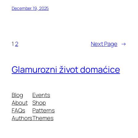
December 19, 2025
1
2
Next Page
→
Glamurozni život domaćice
Blog
Events
About
Shop
FAQs
Patterns
Authors
Themes