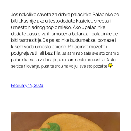
Jos nekoliko saveta za dobre palacinke.Palacinke ce
biti ukusnije ako u testo dodate kasicicu sirceta i
umesto hladnog, toplo mleko. Ako u palacinke
dodate casu piva ili umucena belanca , palacinke ce
biti rastresitije.Da palacinke budu mekse, pomaze i
kisela voda umesto obicne. Palacinke mozete i
podgrejavati, ali bez fila.
Ja sam napisala sve sto znam o
palacinkama, a vi dodajte, ako sam nesto propustila. A sto
se tice filovanja, pustite srcu na volju, sve sto pozelite
February 14, 2026