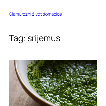
Skip
to
Glamurozni život domaćice
content
Tag:
srijemus