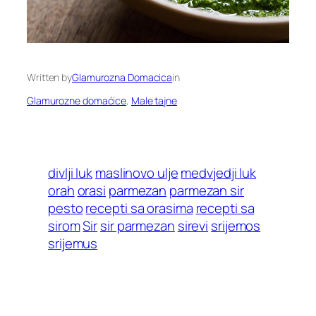
Written by
Glamurozna Domacica
in
Glamurozne domaćice
, 
Male tajne
divlji luk
maslinovo ulje
medvjedji luk
orah
orasi
parmezan
parmezan sir
pesto
recepti sa orasima
recepti sa
sirom
Sir
sir parmezan
sirevi
srijemos
srijemus