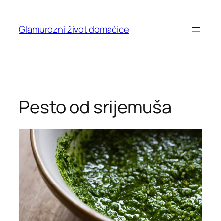
Skip
to
Glamurozni život domaćice
content
Pesto od srijemuša