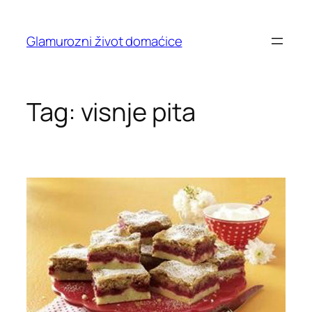
Skip
to
Glamurozni život domaćice
content
Tag:
visnje pita