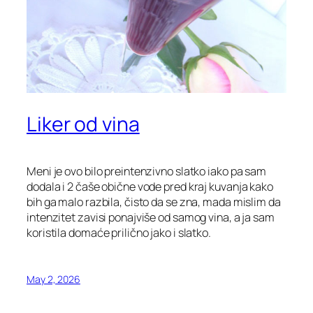
Liker od vina
Meni je ovo bilo preintenzivno slatko iako pa sam
dodala i 2 čaše obične vode pred kraj kuvanja kako
bih ga malo razbila, čisto da se zna, mada mislim da
intenzitet zavisi ponajviše od samog vina, a ja sam
koristila domaće prilično jako i slatko.
May 2, 2026