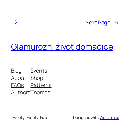
1
2
Next Page
→
Glamurozni život domaćice
Blog
Events
About
Shop
FAQs
Patterns
Authors
Themes
Twenty Twenty-Five
Designed with
WordPress