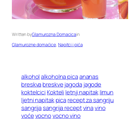
Written by
Glamurozna Domacica
in
Glamurozne domaćice
, 
Napitci i pića
alkohol
alkoholna pica
ananas
breskva
breskve
jagoda
jagode
koktelcici
Kokteli
letnji napitak
limun
ljetni napitak
pica
recept za sangriju
sangrija
sangrija recept
vina
vino
voće
vocno
vocno vino