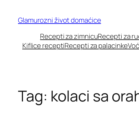
Skip
to
Glamurozni život domaćice
content
Recepti za zimnicu
Recepti za r
Kiflice recepti
Recepti za palacinke
Voć
Tag:
kolaci sa or