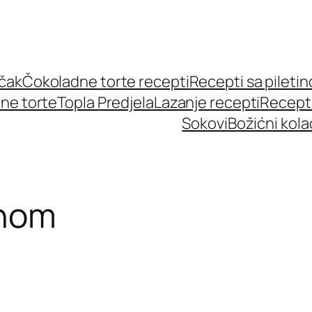
učak
Čokoladne torte recepti
Recepti sa pileti
ne torte
Topla Predjela
Lazanje recepti
Recept
Sokovi
Božićni kola
ahom