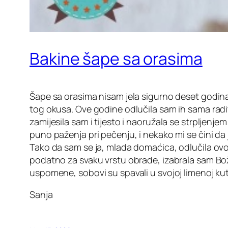
Bakine šape sa orasima
Šape sa orasima nisam jela sigurno deset godina, o
tog okusa. Ove godine odlučila sam ih sama radit
zamijesila sam i tijesto i naoružala se strpljenje
puno paženja pri pečenju, i nekako mi se čini da 
Tako da sam se ja, mlada domaćica, odlučila ovo
podatno za svaku vrstu obrade, izabrala sam Bož
uspomene, sobovi su spavali u svojoj limenoj kutij
Sanja