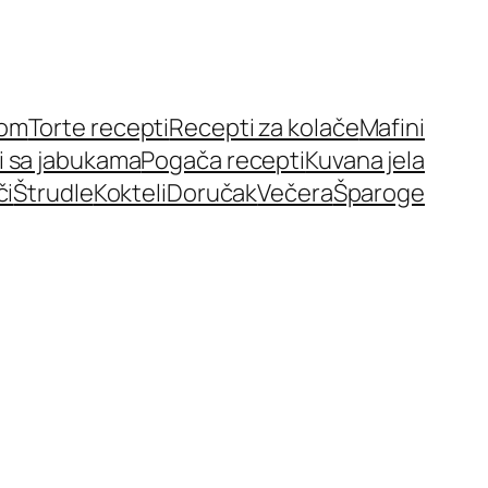
nom
Torte recepti
Recepti za kolače
Mafini
i sa jabukama
Pogača recepti
Kuvana jela
či
Štrudle
Kokteli
Doručak
Večera
Šparoge