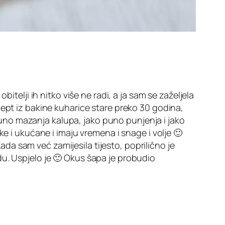
itelji ih nitko više ne radi, a ja sam se zaželjela
cept iz bakine kuharice stare preko 30 godina,
o puno mazanja kalupa, jako puno punjenja i jako
e i ukućane i imaju vremena i snage i volje 🙂
a sam već zamijesila tijesto, poprilično je
u. Uspjelo je 🙂 Okus šapa je probudio