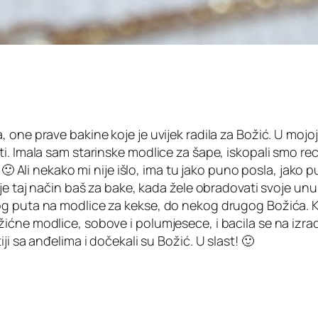
ne prave bakine koje je uvijek radila za Božić. U mojoj ob
i. Imala sam starinske modlice za šape, iskopali smo re
m 🙂 Ali nekako mi nije išlo, ima tu jako puno posla, jak
je taj način baš za bake, kada žele obradovati svoje unuk
g puta na modlice za kekse, do nekog drugog Božića. Kad
ićne modlice, sobove i polumjesece, i bacila se na izrad
i sa anđelima i dočekali su Božić. U slast! 🙂