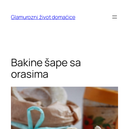
Skip
to
Glamurozni život domaćice
content
Bakine šape sa
orasima