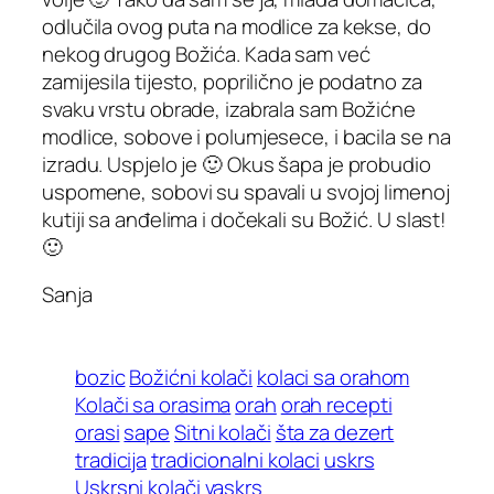
odlučila ovog puta na modlice za kekse, do
nekog drugog Božića. Kada sam već
zamijesila tijesto, poprilično je podatno za
svaku vrstu obrade, izabrala sam Božićne
modlice, sobove i polumjesece, i bacila se na
izradu. Uspjelo je 🙂 Okus šapa je probudio
uspomene, sobovi su spavali u svojoj limenoj
kutiji sa anđelima i dočekali su Božić. U slast!
🙂
Sanja
bozic
Božićni kolači
kolaci sa orahom
Kolači sa orasima
orah
orah recepti
orasi
sape
Sitni kolači
šta za dezert
tradicija
tradicionalni kolaci
uskrs
Uskrsni kolači
vaskrs