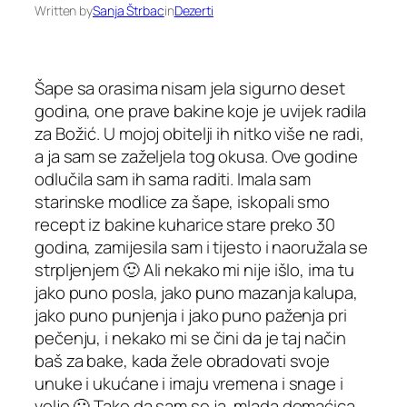
Written by
Sanja Štrbac
in
Dezerti
Šape sa orasima nisam jela sigurno deset
godina, one prave bakine koje je uvijek radila
za Božić. U mojoj obitelji ih nitko više ne radi,
a ja sam se zaželjela tog okusa. Ove godine
odlučila sam ih sama raditi. Imala sam
starinske modlice za šape, iskopali smo
recept iz bakine kuharice stare preko 30
godina, zamijesila sam i tijesto i naoružala se
strpljenjem 🙂 Ali nekako mi nije išlo, ima tu
jako puno posla, jako puno mazanja kalupa,
jako puno punjenja i jako puno paženja pri
pečenju, i nekako mi se čini da je taj način
baš za bake, kada žele obradovati svoje
unuke i ukućane i imaju vremena i snage i
volje 🙂 Tako da sam se ja, mlada domaćica,