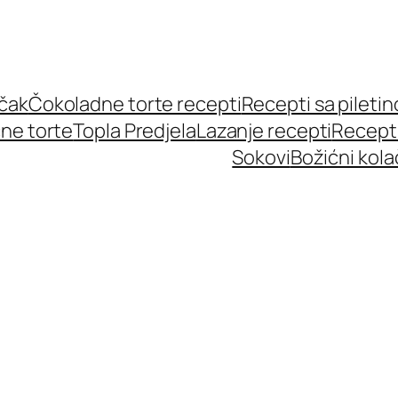
učak
Čokoladne torte recepti
Recepti sa pileti
ne torte
Topla Predjela
Lazanje recepti
Recept
Sokovi
Božićni kola