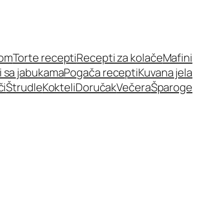
nom
Torte recepti
Recepti za kolače
Mafini
i sa jabukama
Pogača recepti
Kuvana jela
či
Štrudle
Kokteli
Doručak
Večera
Šparoge