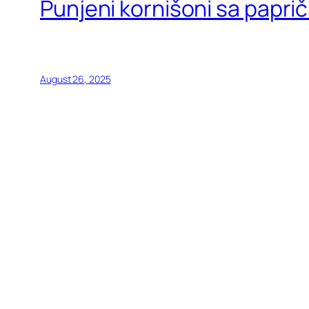
Punjeni kornišoni sa papri
August 26, 2025