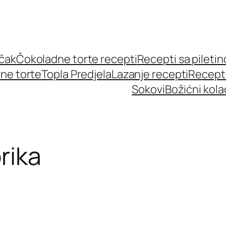
učak
Čokoladne torte recepti
Recepti sa pileti
ne torte
Topla Predjela
Lazanje recepti
Recept
Sokovi
Božićni kola
rika