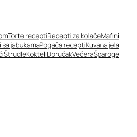
nom
Torte recepti
Recepti za kolače
Mafini
i sa jabukama
Pogača recepti
Kuvana jela
či
Štrudle
Kokteli
Doručak
Večera
Šparoge