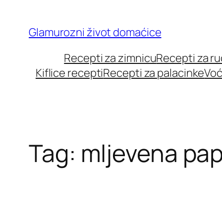
Skip
to
Glamurozni život domaćice
content
Recepti za zimnicu
Recepti za r
Kiflice recepti
Recepti za palacinke
Voć
Tag:
mljevena pap