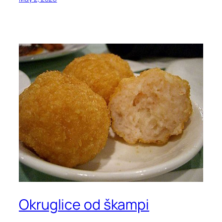
Okruglice od škampi