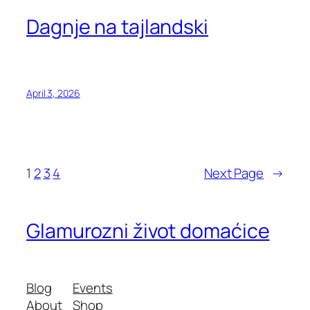
Dagnje na tajlandski
April 3, 2026
1
2
3
4
Next Page
→
Glamurozni život domaćice
Blog
Events
About
Shop