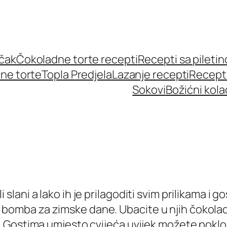
učak
Čokoladne torte recepti
Recepti sa pileti
ne torte
Topla Predjela
Lazanje recepti
Recept
Sokovi
Božićni kola
ili slani a lako ih je prilagoditi svim prilikama i
ska bomba za zimske dane. Ubacite u njih čokoladu
 Gostima umjesto cvijeća uvijek možete poklon