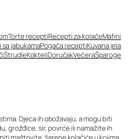
nom
Torte recepti
Recepti za kolače
Mafini
i sa jabukama
Pogača recepti
Kuvana jela
či
Štrudle
Kokteli
Doručak
Večera
Šparoge
 gostima. Djeca ih obožavaju, a mogu biti
, grožđice, sir, povrće ili namažite ih
iti maštovite, šarene kolačiće u kojima