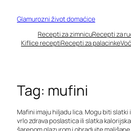
Skip
to
Glamurozni život domaćice
content
Recepti za zimnicu
Recepti za r
Kiflice recepti
Recepti za palacinke
Voć
Tag:
mufini
Mafini imaju hiljadu lica. Mogu biti slatki 
vrlo zdrava poslastica ili slatka kalorij
šarenom glazurom i obradujte mališane.