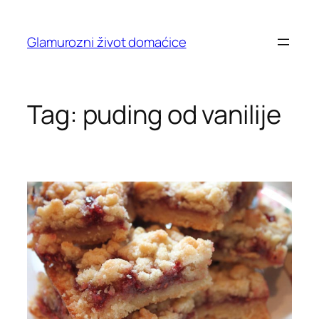
Skip
to
Glamurozni život domaćice
content
Tag:
puding od vanilije