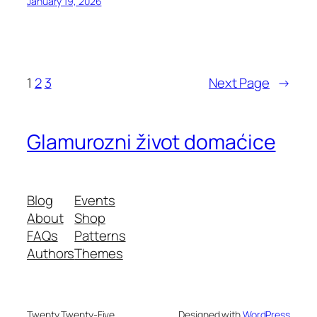
January 19, 2026
1
2
3
Next Page
→
Glamurozni život domaćice
Blog
Events
About
Shop
FAQs
Patterns
Authors
Themes
Twenty Twenty-Five
Designed with
WordPress