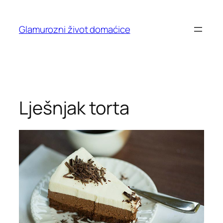
Skip
to
Glamurozni život domaćice
content
Lješnjak torta