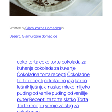
Written by
Glamurozna Domacica
in
Dezerti
, 
Glamurozne domaćice
coko torta
coko torte
cokolada za
kuhanje
cokolada za kuvanje
Čokoladna torta recepti
Čokoladne
torte recepti
cokoladno
jaja
kakao
lešnik
lješnjak
maslac
mleko
mlijeko
puding od vanile
puding od vanilije
puter
Recepti za torte
slatko
Torta
Torte recepti
vrhnje za slag
za
cokoljupce