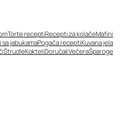
nom
Torte recepti
Recepti za kolače
Mafini
i sa jabukama
Pogača recepti
Kuvana jela
či
Štrudle
Kokteli
Doručak
Večera
Šparoge