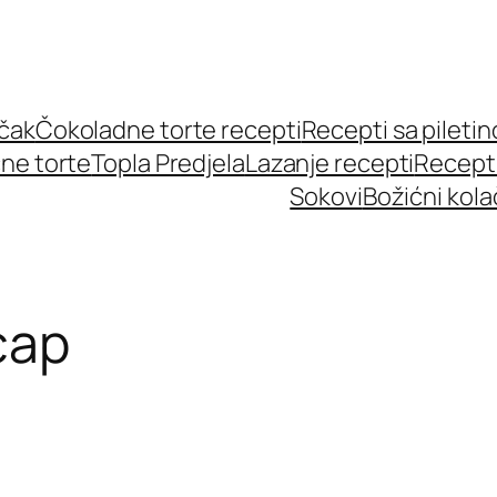
učak
Čokoladne torte recepti
Recepti sa pileti
ne torte
Topla Predjela
Lazanje recepti
Recept
Sokovi
Božićni kola
cap