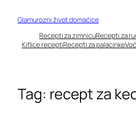
Skip
to
Glamurozni život domaćice
content
Recepti za zimnicu
Recepti za r
Kiflice recepti
Recepti za palacinke
Voć
Tag:
recept za ke