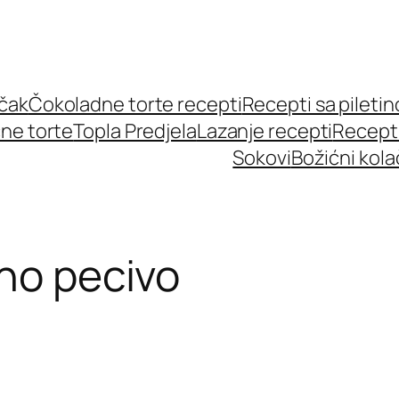
učak
Čokoladne torte recepti
Recepti sa pileti
ne torte
Topla Predjela
Lazanje recepti
Recept
Sokovi
Božićni kola
ano pecivo