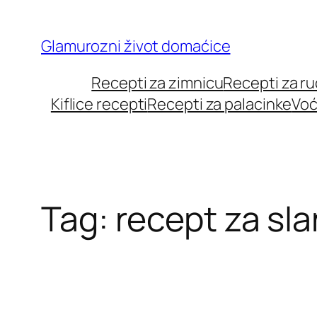
Skip
to
Glamurozni život domaćice
content
Recepti za zimnicu
Recepti za r
Kiflice recepti
Recepti za palacinke
Voć
Tag:
recept za sl