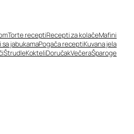
nom
Torte recepti
Recepti za kolače
Mafini
i sa jabukama
Pogača recepti
Kuvana jela
či
Štrudle
Kokteli
Doručak
Večera
Šparoge