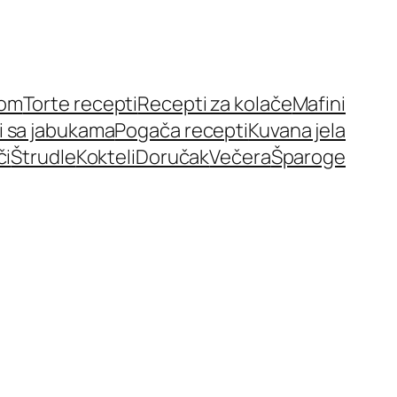
nom
Torte recepti
Recepti za kolače
Mafini
i sa jabukama
Pogača recepti
Kuvana jela
či
Štrudle
Kokteli
Doručak
Večera
Šparoge