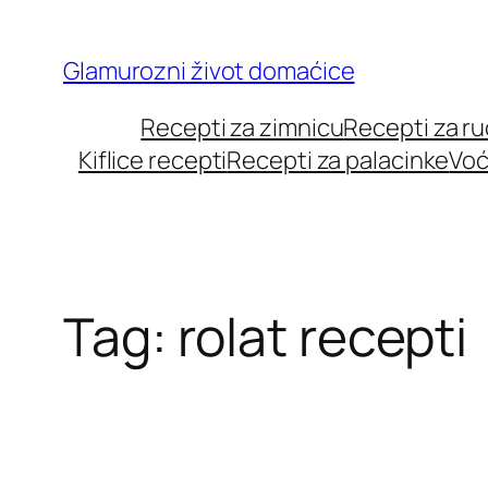
Skip
to
Glamurozni život domaćice
content
Recepti za zimnicu
Recepti za r
Kiflice recepti
Recepti za palacinke
Voć
Tag:
rolat recepti