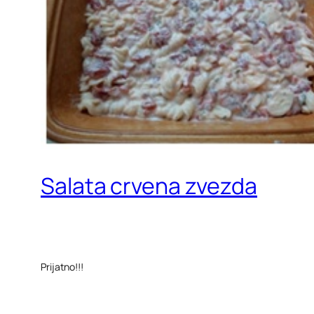
Salata crvena zvezda
Prijatno!!!