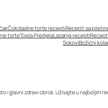
učak
Čokoladne torte recepti
Recepti sa pileti
ne torte
Topla Predjela
Lazanje recepti
Recept
Sokovi
Božićni kola
sto i glavni zdravi obrok. Uživajte u najboljim