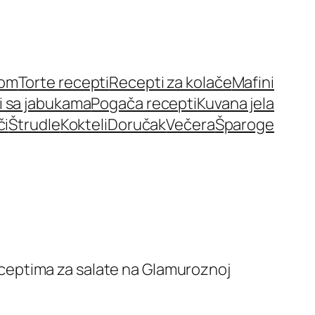
nom
Torte recepti
Recepti za kolače
Mafini
i sa jabukama
Pogača recepti
Kuvana jela
či
Štrudle
Kokteli
Doručak
Večera
Šparoge
 receptima za salate na Glamuroznoj