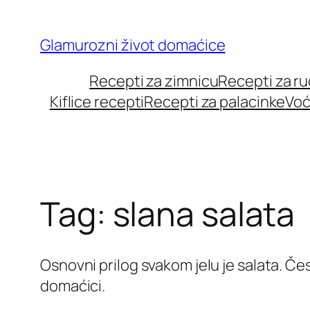
Skip
to
Glamurozni život domaćice
content
Recepti za zimnicu
Recepti za r
Kiflice recepti
Recepti za palacinke
Voć
Tag:
slana salata
Osnovni prilog svakom jelu je salata. Če
domaćici.