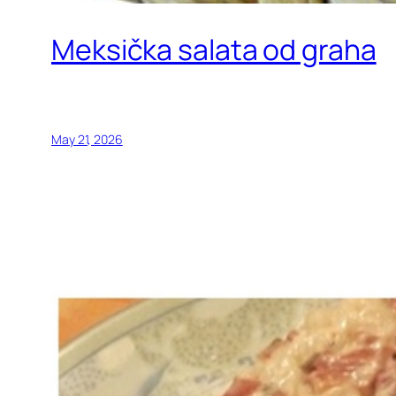
Meksička salata od graha
May 21, 2026