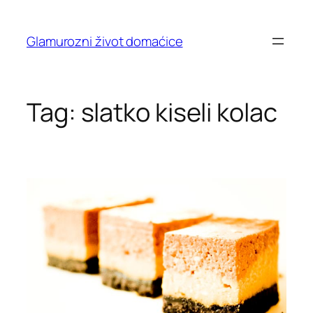
Skip
to
Glamurozni život domaćice
content
Tag:
slatko kiseli kolac