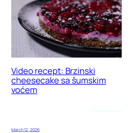
Video recept: Brzinski
cheesecake sa šumskim
voćem
Preuzeto sa kuhari.com
March 12, 2026