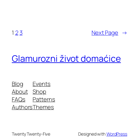
1
2
3
Next Page
→
Glamurozni život domaćice
Blog
Events
About
Shop
FAQs
Patterns
Authors
Themes
Twenty Twenty-Five
Designed with
WordPress