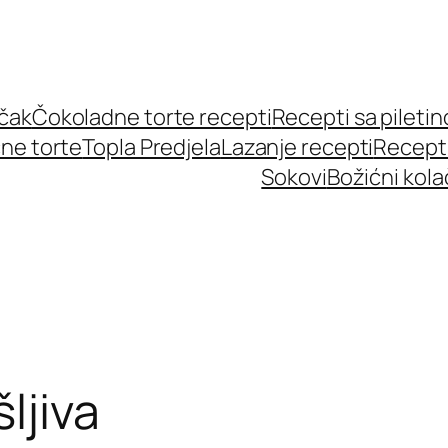
učak
Čokoladne torte recepti
Recepti sa pileti
ne torte
Topla Predjela
Lazanje recepti
Recept
Sokovi
Božićni kola
ljiva