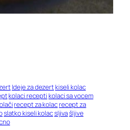
zert
Ideje za dezert
kiseli kolac
ept
kolaci recepti
kolaci sa vocem
olači
recept za kolac
recept za
o
slatko kiseli kolac
sljiva
šljive
cno