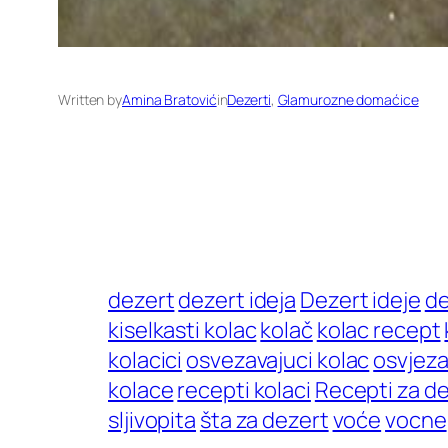
Written by
Amina Bratović
in
Dezerti
, 
Glamurozne domaćice
dezert
dezert ideja
Dezert ideje
de
kiselkasti kolac
kolač
kolac recept
kolacici
osvezavajuci kolac
osvjeza
kolace
recepti kolaci
Recepti za d
sljivopita
šta za dezert
voće
vocne