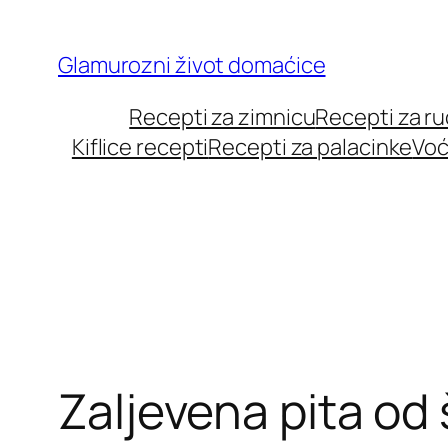
Skip
to
Glamurozni život domaćice
content
Recepti za zimnicu
Recepti za r
Kiflice recepti
Recepti za palacinke
Voć
Zaljevena pita od š