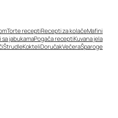
nom
Torte recepti
Recepti za kolače
Mafini
i sa jabukama
Pogača recepti
Kuvana jela
či
Štrudle
Kokteli
Doručak
Večera
Šparoge