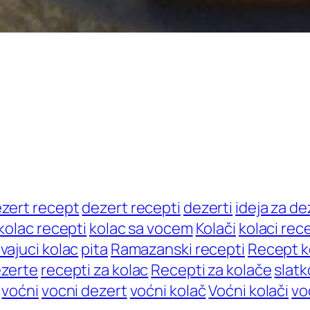
zert recept
dezert recepti
dezerti
ideja za de
kolac recepti
kolac sa vocem
Kolači
kolaci rec
vajuci kolac
pita
Ramazanski recepti
Recept k
ezerte
recepti za kolac
Recepti za kolače
slatk
voćni
vocni dezert
voćni kolač
Voćni kolači
vo