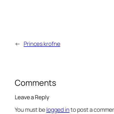
←
Princes krofne
Comments
Leave a Reply
You must be
logged in
to post a commen