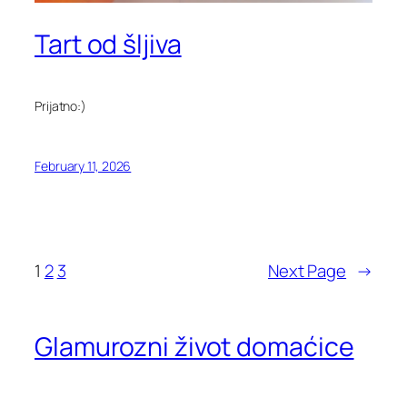
Tart od šljiva
Prijatno:)
February 11, 2026
1
2
3
Next Page
→
Glamurozni život domaćice