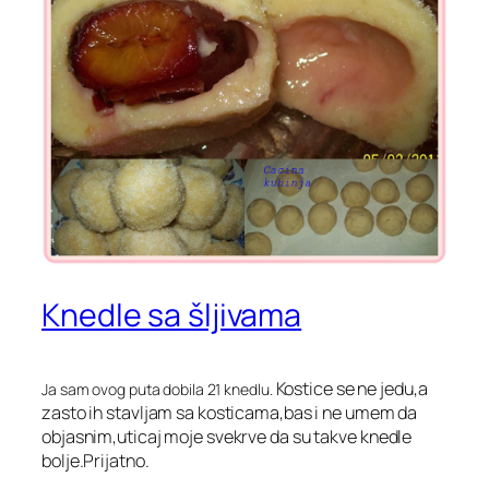
Knedle sa šljivama
Kostice se ne jedu,a
Ja sam ovog puta dobila 21 knedlu.
zasto ih stavljam sa kosticama,bas i ne umem da
objasnim,uticaj moje svekrve da su takve knedle
bolje.Prijatno.