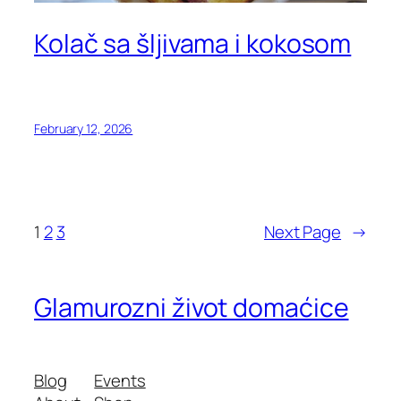
Kolač sa šljivama i kokosom
February 12, 2026
1
2
3
Next Page
→
Glamurozni život domaćice
Blog
Events