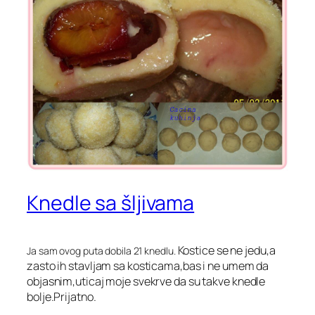
Knedle sa šljivama
Kostice se ne jedu,a
Ja sam ovog puta dobila 21 knedlu.
zasto ih stavljam sa kosticama,bas i ne umem da
objasnim,uticaj moje svekrve da su takve knedle
bolje.Prijatno.