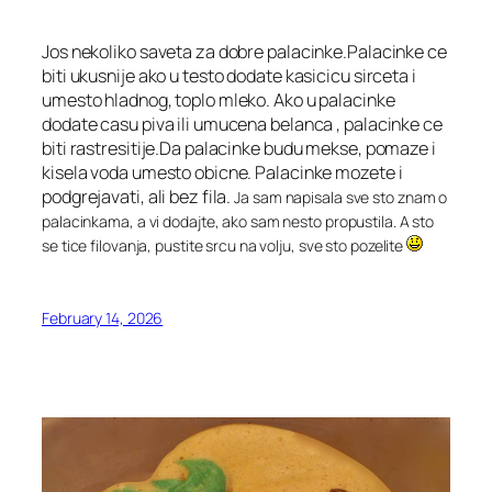
Jos nekoliko saveta za dobre palacinke.Palacinke ce
biti ukusnije ako u testo dodate kasicicu sirceta i
umesto hladnog, toplo mleko. Ako u palacinke
dodate casu piva ili umucena belanca , palacinke ce
biti rastresitije.Da palacinke budu mekse, pomaze i
kisela voda umesto obicne. Palacinke mozete i
podgrejavati, ali bez fila.
Ja sam napisala sve sto znam o
palacinkama, a vi dodajte, ako sam nesto propustila. A sto
se tice filovanja, pustite srcu na volju, sve sto pozelite
February 14, 2026