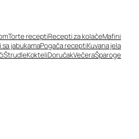
nom
Torte recepti
Recepti za kolače
Mafini
i sa jabukama
Pogača recepti
Kuvana jela
či
Štrudle
Kokteli
Doručak
Večera
Šparoge