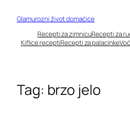
Skip
to
Glamurozni život domaćice
content
Recepti za zimnicu
Recepti za r
Kiflice recepti
Recepti za palacinke
Voć
Tag:
brzo jelo