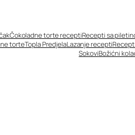
učak
Čokoladne torte recepti
Recepti sa pileti
ne torte
Topla Predjela
Lazanje recepti
Recept
Sokovi
Božićni kola