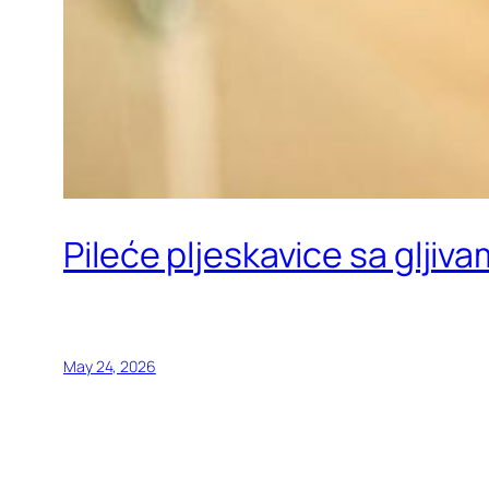
Pileće pljeskavice sa gljiv
May 24, 2026