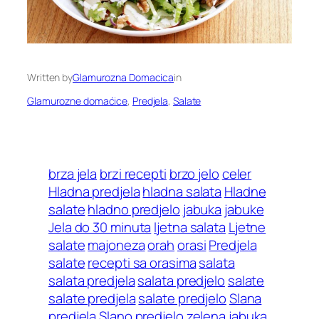
Written by
Glamurozna Domacica
in
Glamurozne domaćice
, 
Predjela
, 
Salate
brza jela
brzi recepti
brzo jelo
celer
Hladna predjela
hladna salata
Hladne
salate
hladno predjelo
jabuka
jabuke
Jela do 30 minuta
ljetna salata
Ljetne
salate
majoneza
orah
orasi
Predjela
salate
recepti sa orasima
salata
salata predjela
salata predjelo
salate
salate predjela
salate predjelo
Slana
predjela
Slano predjelo
zelena jabuka