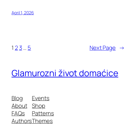
April 1, 2026
1
2
3
…
5
Next Page
→
Glamurozni život domaćice
Blog
Events
About
Shop
FAQs
Patterns
Authors
Themes