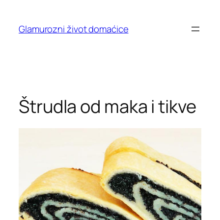
Skip
to
Glamurozni život domaćice
content
Štrudla od maka i tikve