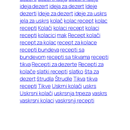
ideja dezert
ideja za dezert
Ideje
dezerti
Ideje za dezert
ideje za uskrs
jela za uskrs
kolač
kolac recept
kolac
recepti
Kolači
kolaci recept
kolaci
recepti
kolacici
mak
Recept kolači
recept za kolac
recept za kolace
recepti bundeva
recepti sa
bundevom
recepti sa tikvama
recepti
tikva
Recepti za dezerte
Recepti za
kolače
slatki recepti
slatko
šta za
dezert
štrudla
Štrudle
Tikva
tikva
recepti
Tikve
Uskrni kolači
uskrs
Uskrsni kolači
uskrsnja trpeza
vaskrs
vaskrsni kolaci
vaskrsnji recepti