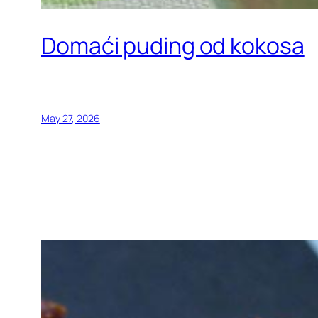
Domaći puding od kokosa
May 27, 2026