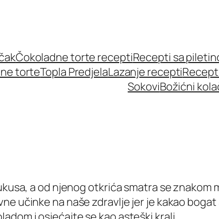
učak
Čokoladne torte recepti
Recepti sa pileti
ne torte
Topla Predjela
Lazanje recepti
Recept
Sokovi
Božićni kola
ukusa, a od njenog otkrića smatra se znakom mo
ne učinke na naše zdravlje jer je kakao bogat 
adom i osjećajte se kao asteški kralj.