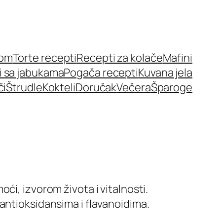
nom
Torte recepti
Recepti za kolače
Mafini
i sa jabukama
Pogača recepti
Kuvana jela
či
Štrudle
Kokteli
Doručak
Večera
Šparoge
ći, izvorom života i vitalnosti.
antioksidansima i flavanoidima.