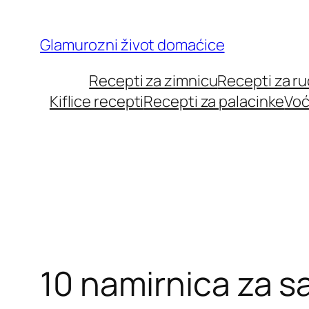
Skip
to
Glamurozni život domaćice
content
Recepti za zimnicu
Recepti za r
Kiflice recepti
Recepti za palacinke
Voć
10 namirnica za s