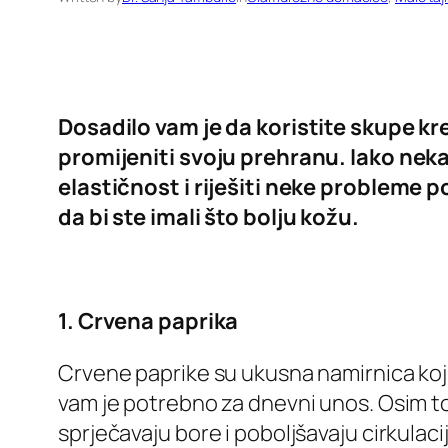
Dosadilo vam je da koristite skupe k
promijeniti svoju prehranu. Iako neka
elastičnost i riješiti neke probleme p
da bi ste imali što bolju kožu.
1. Crvena paprika
Crvene paprike su ukusna namirnica koju
vam je potrebno za dnevni unos. Osim tog
sprječavaju bore i poboljšavaju cirkulaci