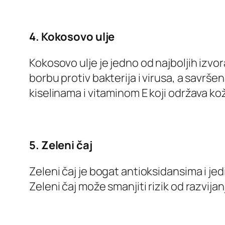
4. Kokosovo ulje
Kokosovo ulje je jedno od najboljih izvo
borbu protiv bakterija i virusa, a savrše
kiselinama i vitaminom E koji održava k
5. Zeleni čaj
Zeleni čaj je bogat antioksidansima i j
Zeleni čaj može smanjiti rizik od razvijan