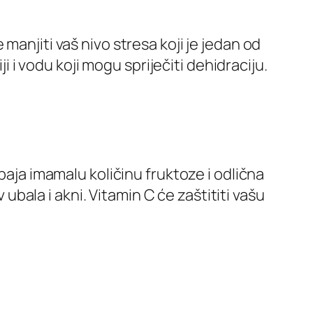
manjiti vaš nivo stresa koji je jedan od
ji i vodu koji mogu spriječiti dehidraciju.
paja imamalu količinu fruktoze i odlična
 ubala i akni. Vitamin C će zaštititi vašu