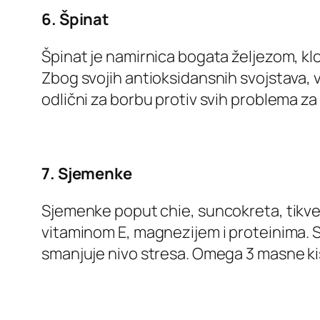
6. Špinat
Špinat je namirnica bogata željezom, kl
Zbog svojih antioksidansnih svojstava, v
odlični za borbu protiv svih problema z
7. Sjemenke
Sjemenke poput chie, suncokreta, tikve 
vitaminom E, magnezijem i proteinima. S
smanjuje nivo stresa. Omega 3 masne kis