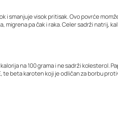
ok i smanjuje visok pritisak. Ovo povrće momže 
 migrena pa čak i raka. Celer sadrži natrij, kali
alorija na 100 grama i ne sadrži kolesterol. Pa
E, te beta karoten koji je odličan za borbu protiv