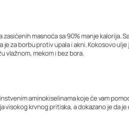
ra zasićenih masnoća sa 90% manje kalorija. Sad
na je za borbu protiv upala i akni. Kokosovo ul
ožu vlažnom, mekom i bez bora.
edinstvenim aminokiselinama koje će vam pomoći
ja visokog krvnog pritiska, a dokazano je da je 