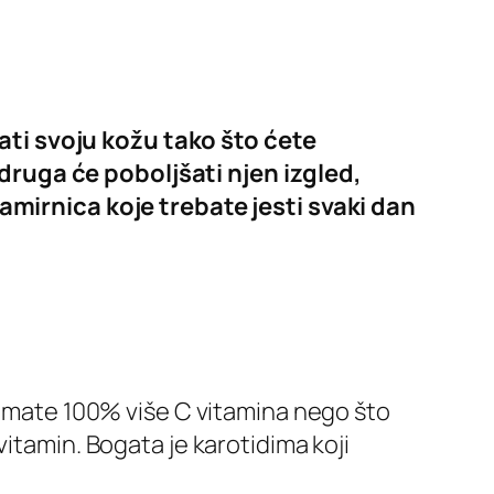
ati svoju kožu tako što ćete
druga će poboljšati njen izgled,
namirnica koje trebate jesti svaki dan
i imate 100% više C vitamina nego što
itamin. Bogata je karotidima koji