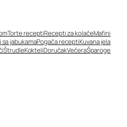
nom
Torte recepti
Recepti za kolače
Mafini
i sa jabukama
Pogača recepti
Kuvana jela
či
Štrudle
Kokteli
Doručak
Večera
Šparoge