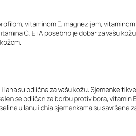
orofilom, vitaminom E, magnezijem, vitaminom 
itamina C, E i A posebno je dobar za vašu kožu
a kožom.
i lana su odlične za vašu kožu. Sjemenke tikv
elen se odličan za borbu protiv bora, vitamin 
eline u lanu i chia sjemenkama su savršene za 