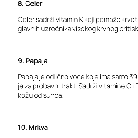
8. Celer
Celer sadrži vitamin K koji pomaže krvot
glavnih uzročnika visokog krvnog pritiska,
9. Papaja
Papaja je odlično voće koje ima samo 39 k
je za probavni trakt. Sadrži vitamine C i 
kožu od sunca.
10. Mrkva