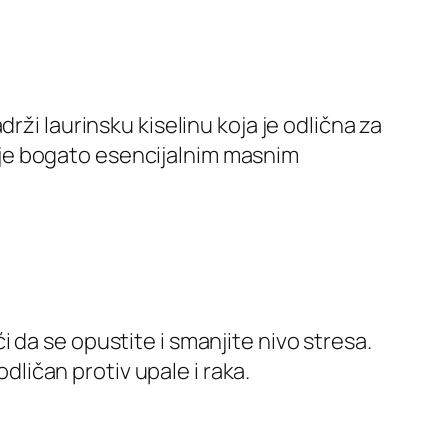
rži laurinsku kiselinu koja je odlična za
je je bogato esencijalnim masnim
 da se opustite i smanjite nivo stresa.
odličan protiv upale i raka.