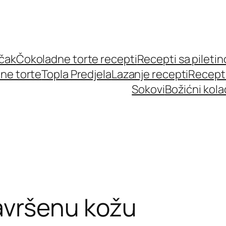
učak
Čokoladne torte recepti
Recepti sa pileti
ne torte
Topla Predjela
Lazanje recepti
Recept
Sokovi
Božićni kola
avršenu kožu