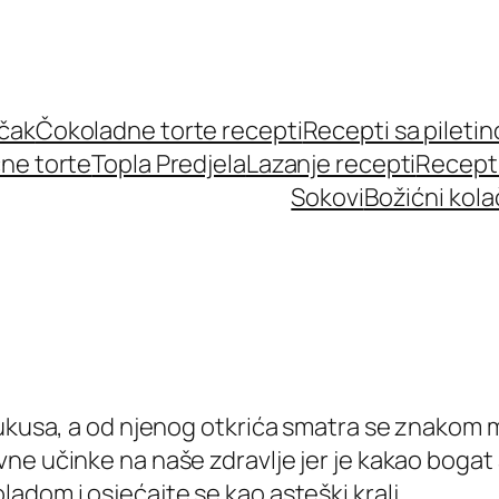
učak
Čokoladne torte recepti
Recepti sa pileti
ne torte
Topla Predjela
Lazanje recepti
Recept
Sokovi
Božićni kola
ukusa, a od njenog otkrića smatra se znakom mo
ne učinke na naše zdravlje jer je kakao bogat 
adom i osjećajte se kao asteški kralj.