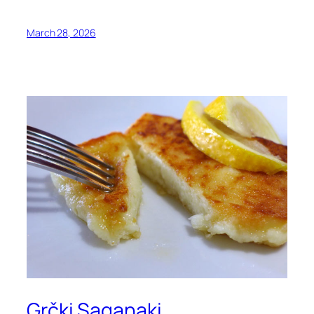
March 28, 2026
Grčki Saganaki