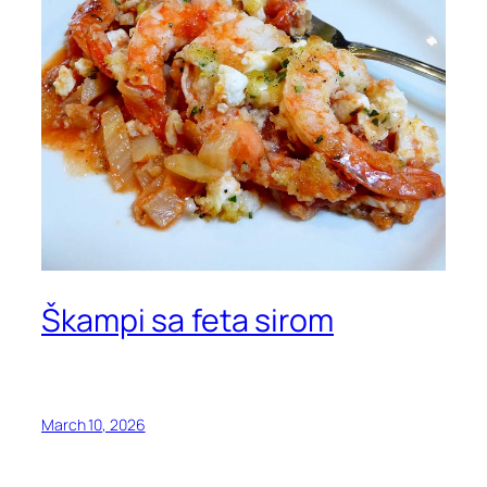
Škampi sa feta sirom
March 10, 2026