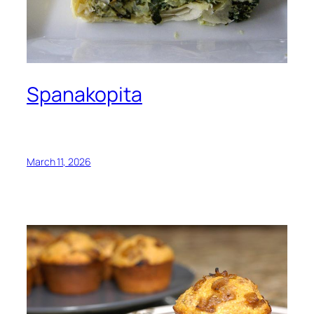
Spanakopita
March 11, 2026