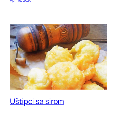
April 18, 2026
Uštipci sa sirom