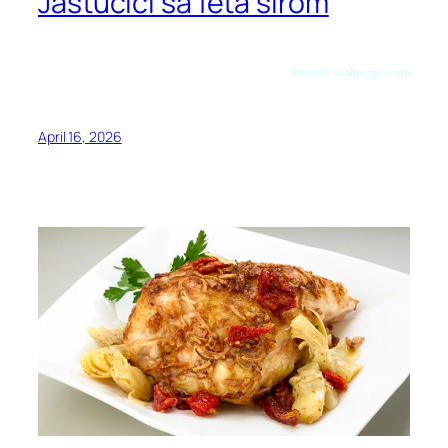
Jastučići sa feta sirom
Preuzeto sa allrecipes.com
April 16, 2026