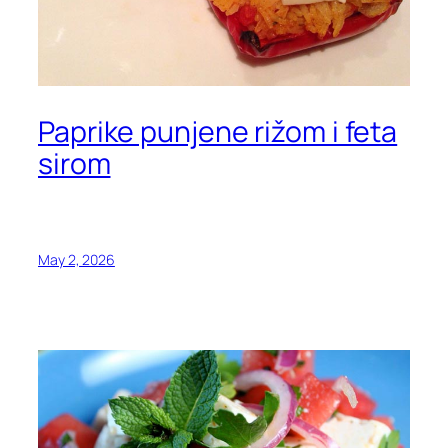
Paprike punjene rižom i feta
sirom
May 2, 2026