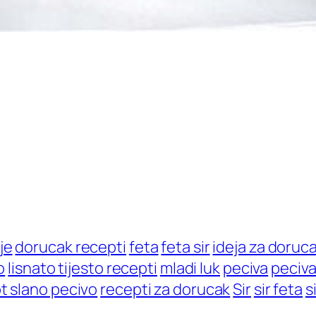
je
dorucak recepti
feta
feta sir
ideja za doruc
o
lisnato tijesto recepti
mladi luk
peciva
peciva
t slano pecivo
recepti za dorucak
Sir
sir feta
s