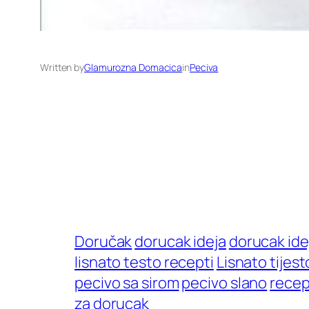
Written by
Glamurozna Domacica
in
Peciva
Doručak
dorucak ideja
dorucak ide
lisnato testo recepti
Lisnato tijest
pecivo sa sirom
pecivo slano
recep
za dorucak