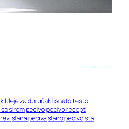
Preuzeto sa allrecipes.com
ak
Ideje za doručak
lisnato testo
 sa sirom
pecivo
pecivo recept
irevi
slana peciva
slano pecivo
sta