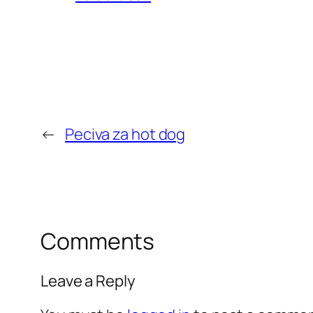
←
Peciva za hot dog
Comments
Leave a Reply