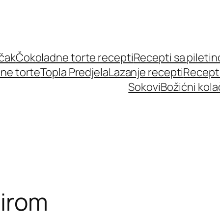
učak
Čokoladne torte recepti
Recepti sa pileti
ne torte
Topla Predjela
Lazanje recepti
Recept
Sokovi
Božićni kola
sirom