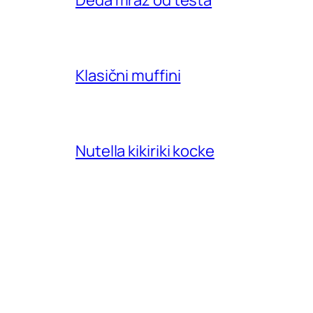
Deda mraz od testa
Klasični muffini
Nutella kikiriki kocke