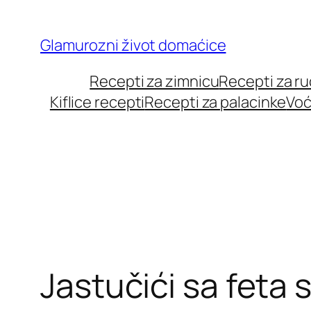
Skip
to
Glamurozni život domaćice
content
Recepti za zimnicu
Recepti za r
Kiflice recepti
Recepti za palacinke
Voć
Jastučići sa feta 