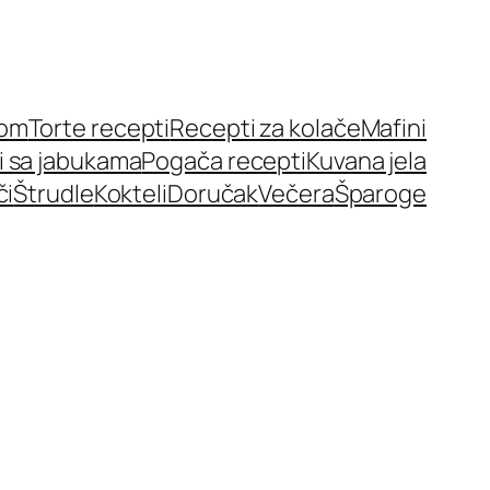
nom
Torte recepti
Recepti za kolače
Mafini
i sa jabukama
Pogača recepti
Kuvana jela
či
Štrudle
Kokteli
Doručak
Večera
Šparoge