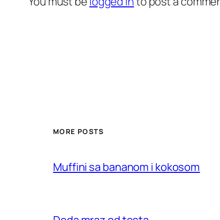
You must be
logged in
to post a commen
MORE POSTS
Muffini sa bananom i kokosom