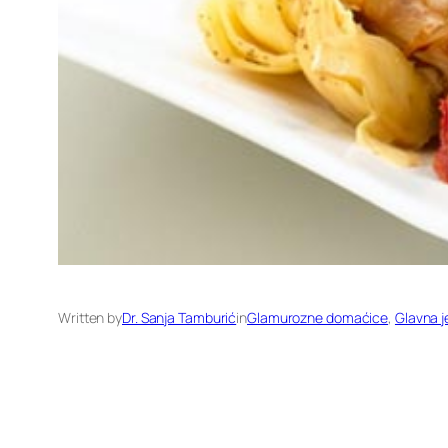
Written by
Dr. Sanja Tamburić
in
Glamurozne domaćice
, 
Glavna j