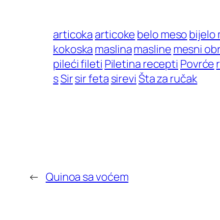
articoka
articoke
belo meso
bijelo
kokoska
maslina
masline
mesni obr
pileći fileti
Piletina recepti
Povrće
s
Sir
sir feta
sirevi
Šta za ručak
←
Quinoa sa voćem