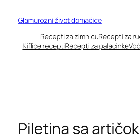
Skip
to
Glamurozni život domaćice
content
Recepti za zimnicu
Recepti za r
Kiflice recepti
Recepti za palacinke
Voć
Piletina sa artič