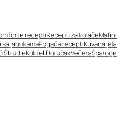
nom
Torte recepti
Recepti za kolače
Mafini
i sa jabukama
Pogača recepti
Kuvana jela
či
Štrudle
Kokteli
Doručak
Večera
Šparoge