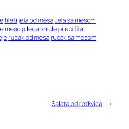
le
fileti
jela od mesa
Jela sa mesom
ce meso
pilece snicle
pileci file
eje
rucak od mesa
rucak sa mesom
Salata od rotkvica
→