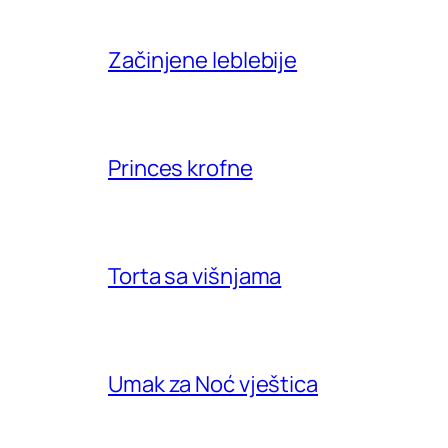
Začinjene leblebije
Princes krofne
Torta sa višnjama
Umak za Noć vještica