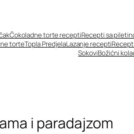
učak
Čokoladne torte recepti
Recepti sa pileti
ne torte
Topla Predjela
Lazanje recepti
Recept
Sokovi
Božićni kola
okama i paradajzom