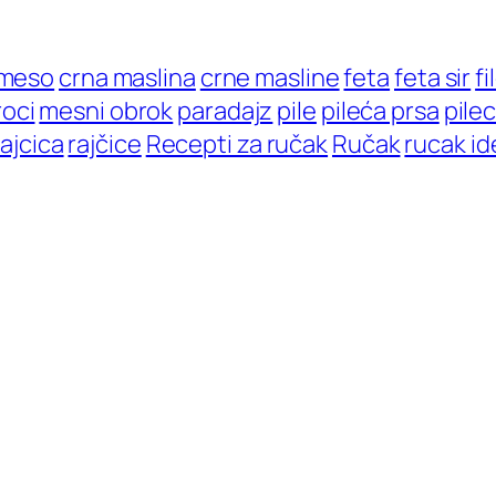
 meso
crna maslina
crne masline
feta
feta sir
fi
oci
mesni obrok
paradajz
pile
pileća prsa
pile
rajcica
rajčice
Recepti za ručak
Ručak
rucak id